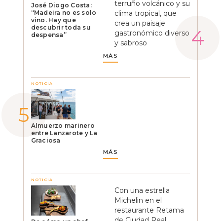
terruño volcánico y su
José Diogo Costa:
“Madeira no es solo
clima tropical, que
vino. Hay que
crea un paisaje
descubrir toda su
gastronómico diverso
despensa”
y sabroso
MÁS
NOTICIA
Almuerzo marinero
entre Lanzarote y La
Graciosa
MÁS
NOTICIA
Con una estrella
Michelin en el
restaurante Retama
de Ciudad Real,