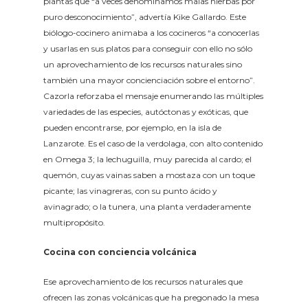
plantas que “a veces denominamos malas hierbas por
puro desconocimiento”, advertía Kike Gallardo. Este
biólogo-cocinero animaba a los cocineros “a conocerlas
y usarlas en sus platos para conseguir con ello no sólo
un aprovechamiento de los recursos naturales sino
también una mayor concienciación sobre el entorno”.
Cazorla reforzaba el mensaje enumerando las múltiples
variedades de las especies, autóctonas y exóticas, que
pueden encontrarse, por ejemplo, en la isla de
Lanzarote. Es el caso de la verdolaga, con alto contenido
en Omega 3; la lechuguilla, muy parecida al cardo; el
quemón, cuyas vainas saben a mostaza con un toque
picante; las vinagreras, con su punto ácido y
avinagrado; o la tunera, una planta verdaderamente
multipropósito.
Cocina con conciencia volcánica
Ese aprovechamiento de los recursos naturales que
ofrecen las zonas volcánicas que ha pregonado la mesa