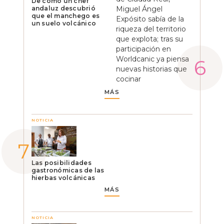
De cómo un chef
andaluz descubrió
Miguel Ángel
que el manchego es
Expósito sabía de la
un suelo volcánico
riqueza del territorio
que explota; tras su
participación en
Worldcanic ya piensa
nuevas historias que
cocinar
MÁS
NOTICIA
Las posibilidades
gastronómicas de las
hierbas volcánicas
MÁS
NOTICIA