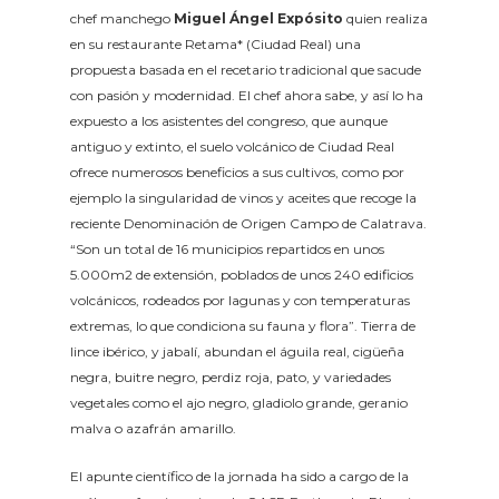
chef manchego
Miguel Ángel Expósito
quien realiza
en su restaurante Retama* (Ciudad Real) una
propuesta basada en el recetario tradicional que sacude
con pasión y modernidad. El chef ahora sabe, y así lo ha
expuesto a los asistentes del congreso, que aunque
antiguo y extinto, el suelo volcánico de Ciudad Real
ofrece numerosos beneficios a sus cultivos, como por
ejemplo la singularidad de vinos y aceites que recoge la
reciente Denominación de Origen Campo de Calatrava.
“Son un total de 16 municipios repartidos en unos
5.000m2 de extensión, poblados de unos 240 edificios
volcánicos, rodeados por lagunas y con temperaturas
extremas, lo que condiciona su fauna y flora”. Tierra de
lince ibérico, y jabalí, abundan el águila real, cigüeña
negra, buitre negro, perdiz roja, pato, y variedades
vegetales como el ajo negro, gladiolo grande, geranio
malva o azafrán amarillo.
El apunte científico de la jornada ha sido a cargo de la