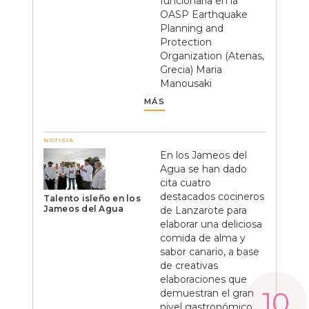
funcionaria en la
OASP Earthquake
Planning and
Protection
Organization (Atenas,
Grecia) Maria
Manousaki
MÁS
NOTICIA
En los Jameos del
Agua se han dado
cita cuatro
destacados cocineros
Talento isleño en los
Jameos del Agua
de Lanzarote para
elaborar una deliciosa
comida de alma y
sabor canario, a base
de creativas
elaboraciones que
demuestran el gran
nivel gastronómico