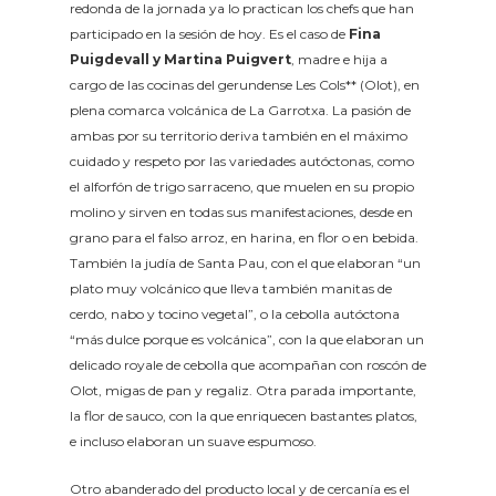
redonda de la jornada ya lo practican los chefs que han
participado en la sesión de hoy. Es el caso de
Fina
Puigdevall y Martina Puigvert
, madre e hija a
cargo de las cocinas del gerundense Les Cols** (Olot), en
plena comarca volcánica de La Garrotxa. La pasión de
ambas por su territorio deriva también en el máximo
cuidado y respeto por las variedades autóctonas, como
el alforfón de trigo sarraceno, que muelen en su propio
molino y sirven en todas sus manifestaciones, desde en
grano para el falso arroz, en harina, en flor o en bebida.
También la judía de Santa Pau, con el que elaboran “un
plato muy volcánico que lleva también manitas de
cerdo, nabo y tocino vegetal”, o la cebolla autóctona
“más dulce porque es volcánica”, con la que elaboran un
delicado royale de cebolla que acompañan con roscón de
Olot, migas de pan y regaliz. Otra parada importante,
la flor de sauco, con la que enriquecen bastantes platos,
e incluso elaboran un suave espumoso.
Otro abanderado del producto local y de cercanía es el